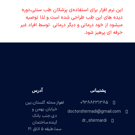
این نرم افزار برای استفاده‌ی پزشکان طب سنتی،دوره
دیده های این طب طراحی شده است و لذا توصیه
میشود از خود درمانی و دیگر درمانی
توسط افراد غیر
حرفه ای پرهیز شود.
پشتیبانی
آدرس
09388231385
اهواز.محله گلستان.بین
خیابان بهمن و
doctorshirmadi@gmail.com
دی.جنب بانک
dr_shirmardi
آینده.ساختمان
سما،طبقه ۵ اتاق ۲۱